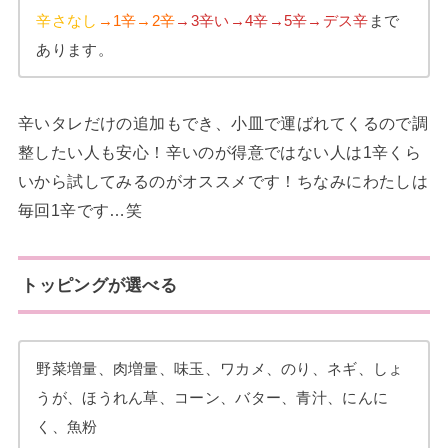
辛さなし
→1辛→2辛
→3辛い→4辛→5辛→デス辛
まで
あります。
辛いタレだけの追加もでき、小皿で運ばれてくるので調
整したい人も安心！辛いのが得意ではない人は1辛くら
いから試してみるのがオススメです！ちなみにわたしは
毎回1辛です…笑
トッピングが選べる
野菜増量、肉増量、味玉、ワカメ、のり、ネギ、しょ
うが、ほうれん草、コーン、バター、青汁、にんに
く、魚粉